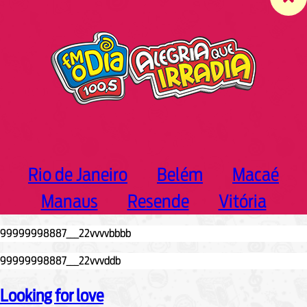
c
h
Rio de Janeiro
Belém
Macaé
Manaus
Resende
Vitória
Looking for love