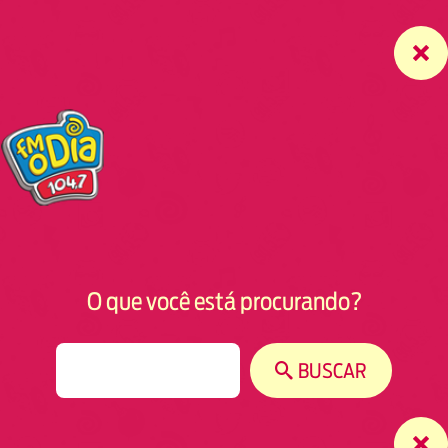
O que você está procurando?
S
BUSCAR
e
a
r