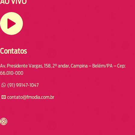
AO VIVO
Contatos
Av. Presidente Vargas, 158, 2° andar, Campina – Belém/PA – Cep:
66.010-000
(91) 99147-1047
contato@fmodia.com.br
s://www.instagram.com/fmodia.cabofrio/