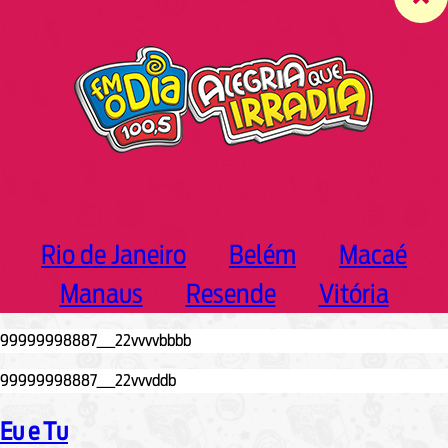
c
h
Rio de Janeiro
Belém
Macaé
Manaus
Resende
Vitória
Eu e Tu