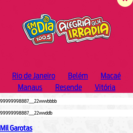
c
h
Rio de Janeiro
Belém
Macaé
Manaus
Resende
Vitória
Mil Garotas