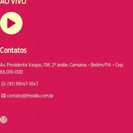
AO VIVO
Contatos
Av. Presidente Vargas, 158, 2° andar, Campina – Belém/PA – Cep:
66.010-000
(91) 99147-1047
contato@fmodia.com.br
s://www.instagram.com/fmodia.cabofrio/