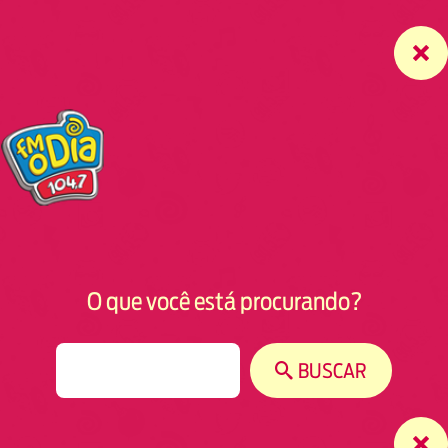
O que você está procurando?
S
BUSCAR
e
a
r