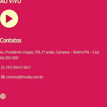
AO VIVO
Contatos
Av. Presidente Vargas, 158, 2° andar, Campina – Belém/PA – Cep:
66.010-000
(91) 99147-1047
contato@fmodia.com.br
s://www.instagram.com/fmodia.cabofrio/