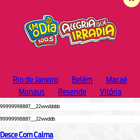
c
h
Rio de Janeiro
Belém
Macaé
Manaus
Resende
Vitória
Desce Com Calma