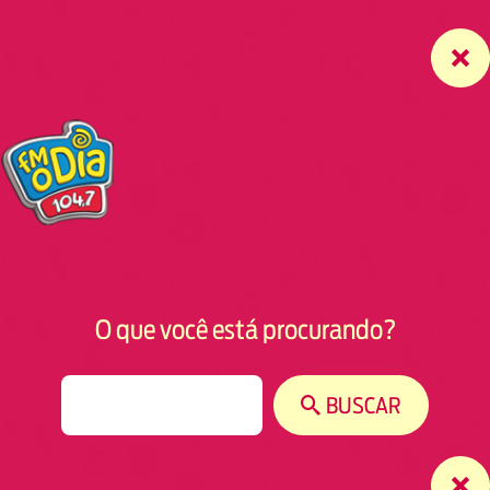
O que você está procurando?
S
BUSCAR
e
a
r