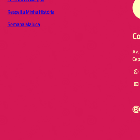
Respeita Minha História
Semana Maluca
Co
Av.
Cep
https://www.instagram.com/fmodia.cabofrio/