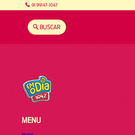
content
91 99147-1047
BUSCAR
MENU
Home