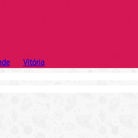
nde
Vitória