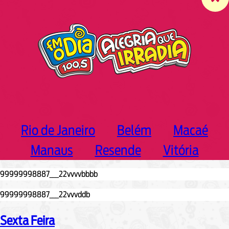
c
h
Rio de Janeiro
Belém
Macaé
Manaus
Resende
Vitória
Sexta Feira