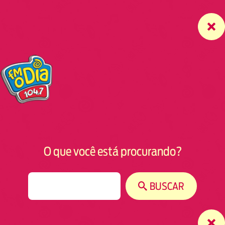
O que você está procurando?
S
BUSCAR
e
a
r