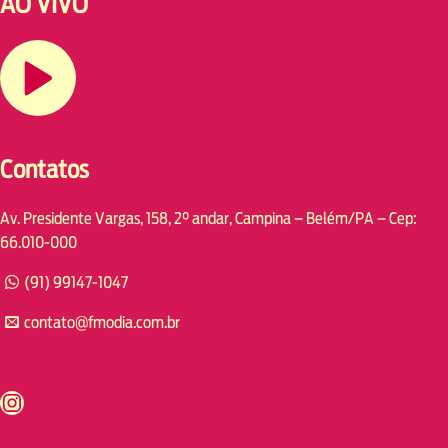
AO VIVO
Contatos
Av. Presidente Vargas, 158, 2° andar, Campina – Belém/PA – Cep:
66.010-000
(91) 99147-1047
contato@fmodia.com.br
s://www.instagram.com/fmodia.cabofrio/