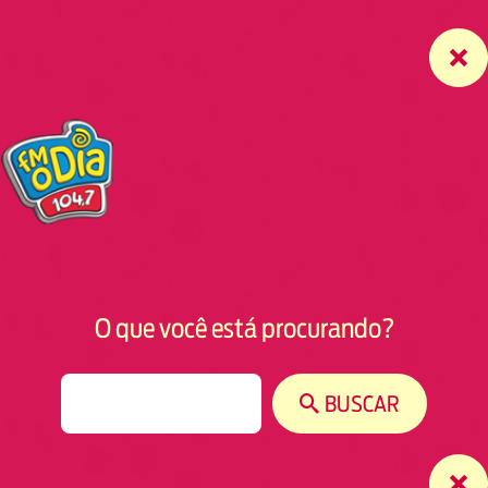
O que você está procurando?
S
BUSCAR
e
a
r