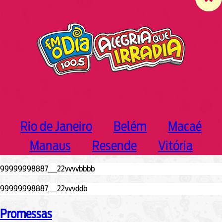
c
h
Rio de Janeiro
Belém
Macaé
Manaus
Resende
Vitória
Promessas