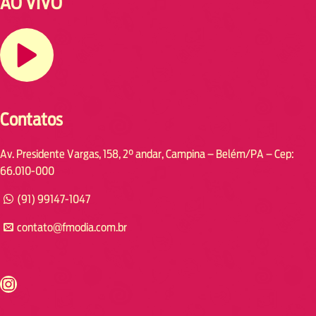
AO VIVO
Contatos
Av. Presidente Vargas, 158, 2° andar, Campina – Belém/PA – Cep:
66.010-000
(91) 99147-1047
contato@fmodia.com.br
s://www.instagram.com/fmodia.cabofrio/