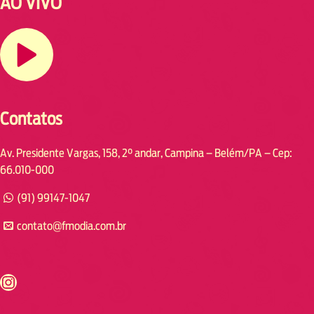
AO VIVO
Contatos
Av. Presidente Vargas, 158, 2° andar, Campina – Belém/PA – Cep:
66.010-000
(91) 99147-1047
contato@fmodia.com.br
s://www.instagram.com/fmodia.cabofrio/