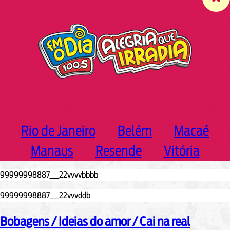
c
h
Rio de Janeiro
Belém
Macaé
Manaus
Resende
Vitória
Bobagens / Ideias do amor / Cai na real