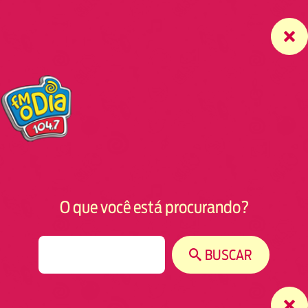
O que você está procurando?
S
BUSCAR
e
a
r