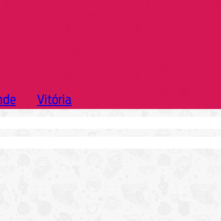
nde
Vitória