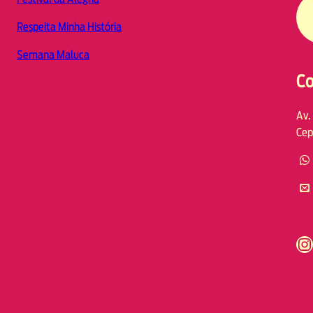
Respeita Minha História
Semana Maluca
Co
Av.
Cep
https://www.instagram.com/fmodia.cabofrio/