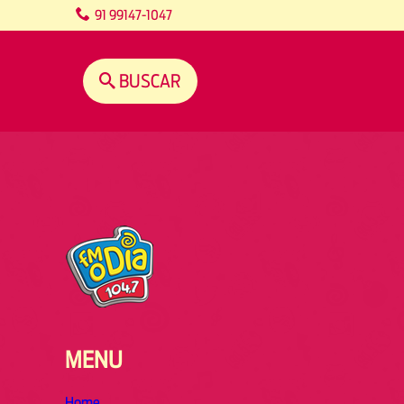
content
91 99147-1047
BUSCAR
MENU
Home