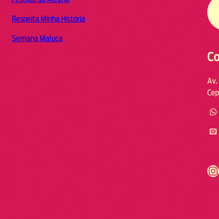
Respeita Minha História
Semana Maluca
Co
Av.
Cep
https://www.instagram.com/fmodia.cabofrio/