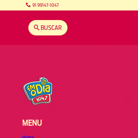
content
91 99147-1047
BUSCAR
MENU
Home