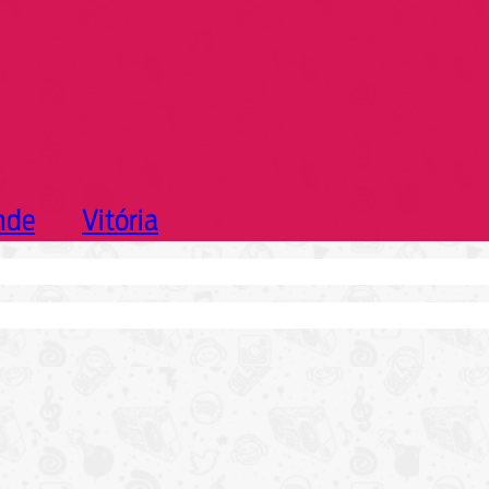
nde
Vitória