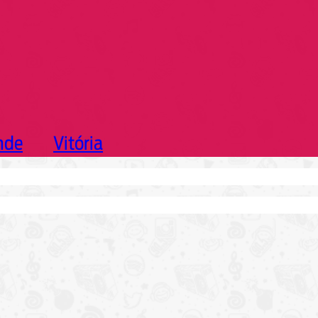
nde
Vitória