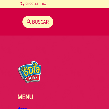
content
91 99147-1047
BUSCAR
MENU
Home