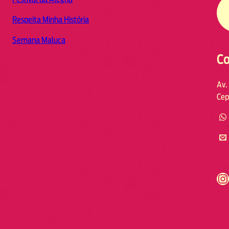
Respeita Minha História
Semana Maluca
Co
Av.
Cep
https://www.instagram.com/fmodia.cabofrio/