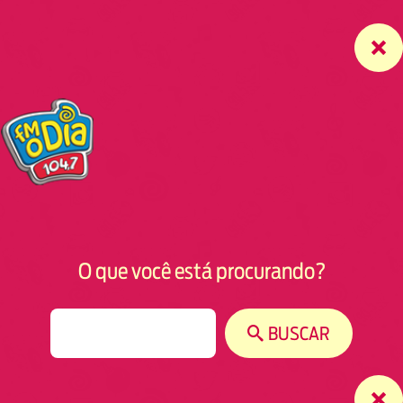
O que você está procurando?
S
BUSCAR
e
a
r