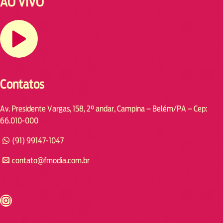
AO VIVO
Contatos
Av. Presidente Vargas, 158, 2° andar, Campina – Belém/PA – Cep:
66.010-000
(91) 99147-1047
contato@fmodia.com.br
s://www.instagram.com/fmodia.cabofrio/