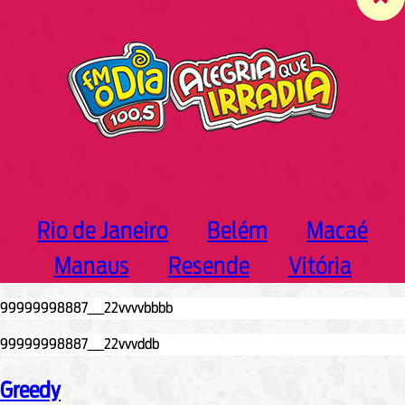
c
h
Rio de Janeiro
Belém
Macaé
Manaus
Resende
Vitória
Greedy