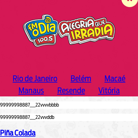
c
h
Rio de Janeiro
Belém
Macaé
Manaus
Resende
Vitória
Piña Colada