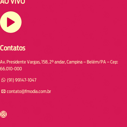
AO VIVO
Contatos
Av. Presidente Vargas, 158, 2° andar, Campina – Belém/PA – Cep:
66.010-000
(91) 99147-1047
contato@fmodia.com.br
s://www.instagram.com/fmodia.cabofrio/