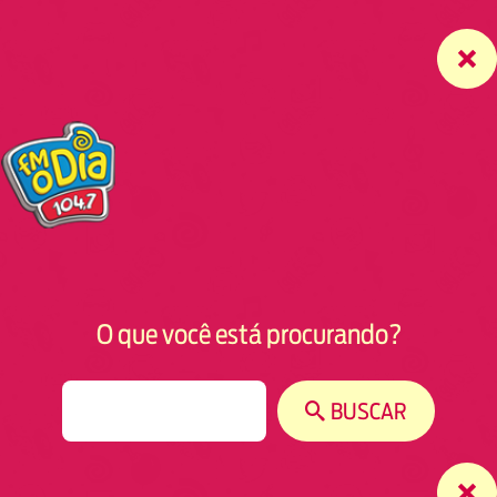
O que você está procurando?
S
BUSCAR
e
a
r