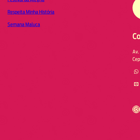
Respeita Minha História
Semana Maluca
Co
Av.
Cep
https://www.instagram.com/fmodia.cabofrio/