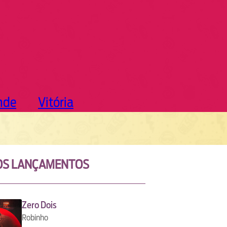
nde
Vitória
OS LANÇAMENTOS
Zero Dois
Robinho