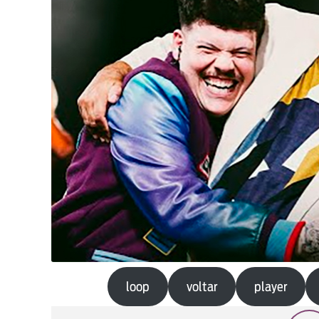
loop
voltar
player