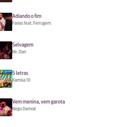
Adiando o fim
Farias feat. Ferrugem
Selvagem
Mr. Dan
5 letras
Kamisa 10
Vem menina, vem garota
Nego Damoé