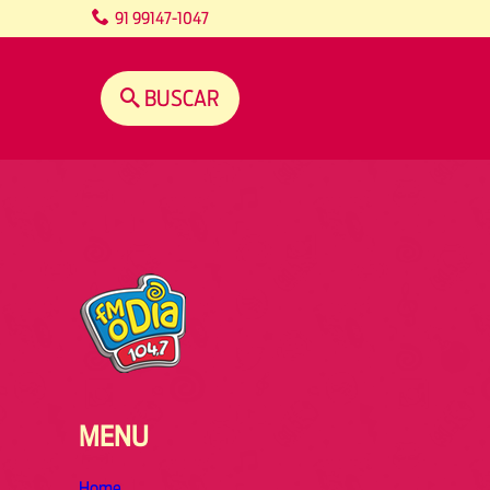
content
91 99147-1047
BUSCAR
MENU
Home