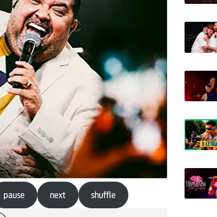
pause
next
shuffle