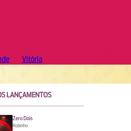
nde
Vitória
OS LANÇAMENTOS
Zero Dois
Robinho