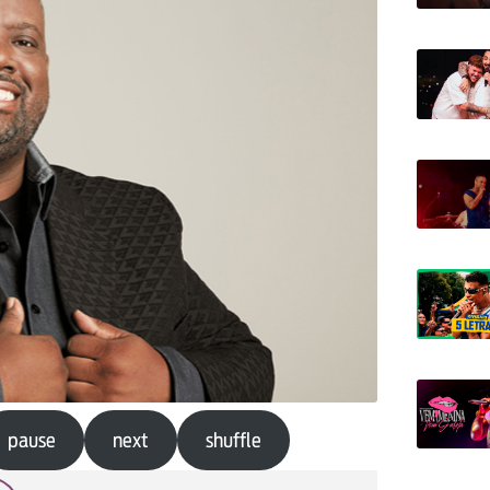
pause
next
shuffle