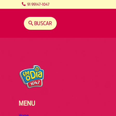
content
91 99147-1047
BUSCAR
MENU
Home