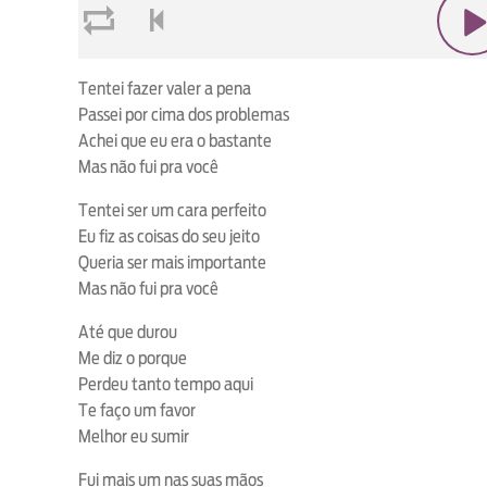
loop
voltar
play
Tentei fazer valer a pena
Passei por cima dos problemas
Achei que eu era o bastante
Mas não fui pra você
Tentei ser um cara perfeito
Eu fiz as coisas do seu jeito
Queria ser mais importante
Mas não fui pra você
Até que durou
Me diz o porque
Perdeu tanto tempo aqui
Te faço um favor
Melhor eu sumir
Fui mais um nas suas mãos