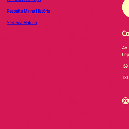
Respeita Minha História
Semana Maluca
Co
Av.
Cep
https://www.instagram.com/fmodia.cabofrio/