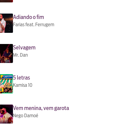
Adiando o fim
Farias feat. Ferrugem
Selvagem
Mr. Dan
5 letras
Kamisa 10
Vem menina, vem garota
Nego Damoé