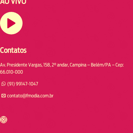
AO VIVO
Contatos
Av. Presidente Vargas, 158, 2° andar, Campina – Belém/PA – Cep:
66.010-000
(91) 99147-1047
contato@fmodia.com.br
s://www.instagram.com/fmodia.cabofrio/