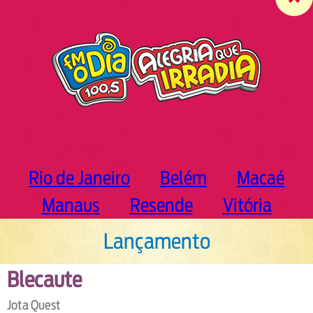
c
h
Rio de Janeiro
Belém
Macaé
Manaus
Resende
Vitória
Lançamento
Blecaute
Jota Quest