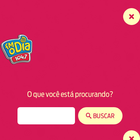
O que você está procurando?
S
BUSCAR
e
a
r