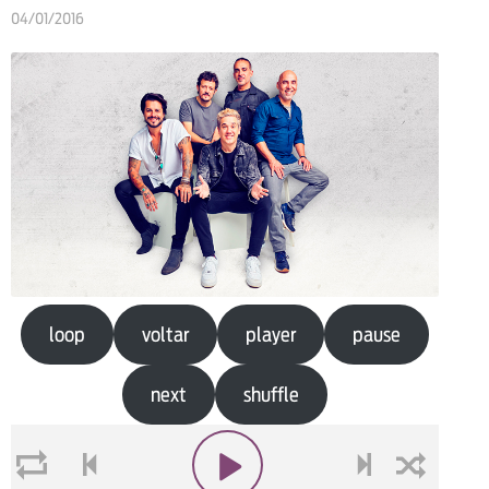
04/01/2016
loop
voltar
player
pause
next
shuffle