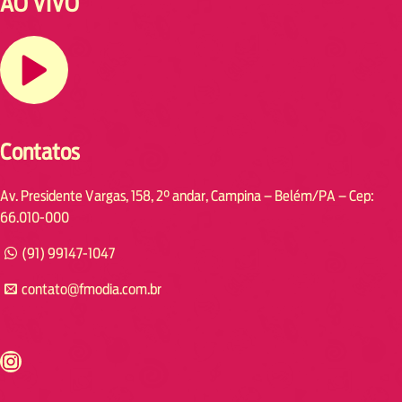
AO VIVO
Contatos
Av. Presidente Vargas, 158, 2° andar, Campina – Belém/PA – Cep:
66.010-000
(91) 99147-1047
contato@fmodia.com.br
s://www.instagram.com/fmodia.cabofrio/