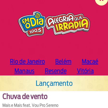
c
h
Rio de Janeiro
Belém
Macaé
Manaus
Resende
Vitória
Lançamento
Chuva de vento
Mais e Mais feat. Vou Pro Sereno