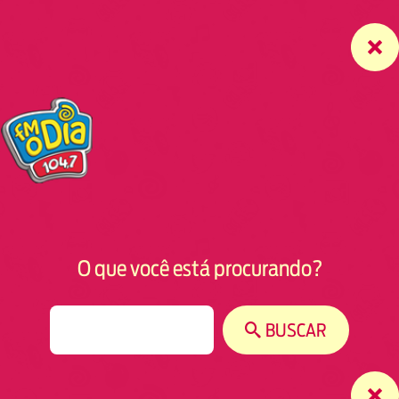
O que você está procurando?
S
BUSCAR
e
a
r