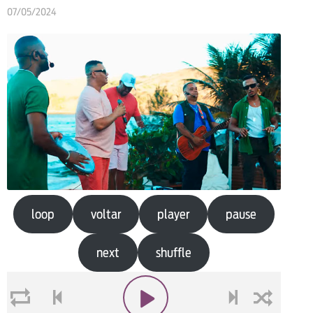
07/05/2024
loop
voltar
player
pause
next
shuffle