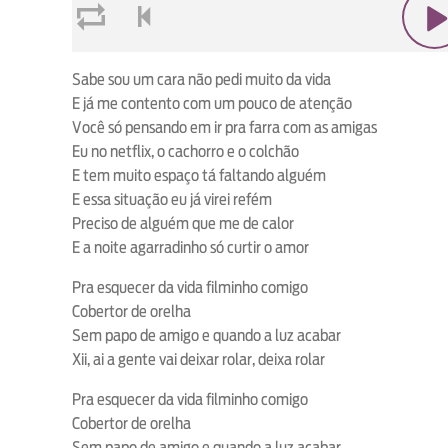
loop
voltar
play
Sabe sou um cara não pedi muito da vida
E já me contento com um pouco de atenção
Você só pensando em ir pra farra com as amigas
Eu no netflix, o cachorro e o colchão
E tem muito espaço tá faltando alguém
E essa situação eu já virei refém
Preciso de alguém que me de calor
E a noite agarradinho só curtir o amor
Pra esquecer da vida filminho comigo
Cobertor de orelha
Sem papo de amigo e quando a luz acabar
Xii, ai a gente vai deixar rolar, deixa rolar
Pra esquecer da vida filminho comigo
Cobertor de orelha
Sem papo de amigo e quando a luz acabar