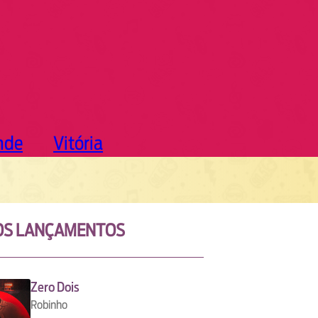
nde
Vitória
OS LANÇAMENTOS
Zero Dois
Robinho