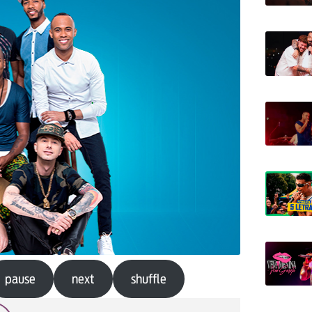
pause
next
shuffle