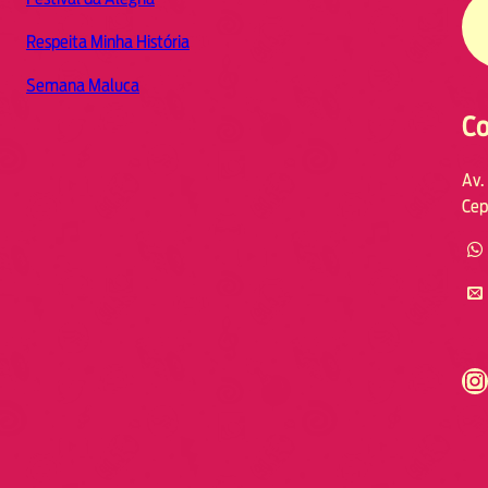
Respeita Minha História
Semana Maluca
Co
Av.
Cep
https://www.instagram.com/fmodia.cabofrio/