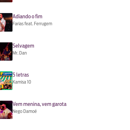
Adiando o fim
Farias feat. Ferrugem
Selvagem
Mr. Dan
5 letras
Kamisa 10
Vem menina, vem garota
Nego Damoé