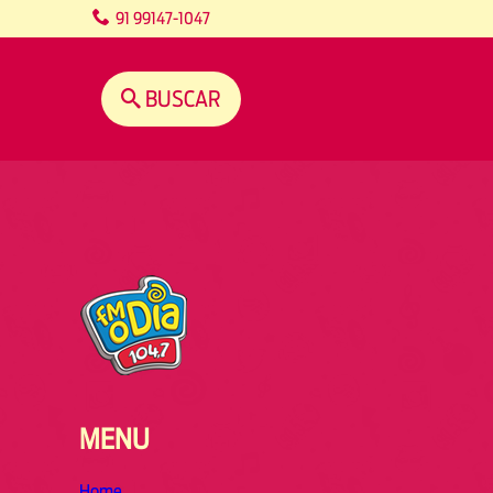
content
91 99147-1047
BUSCAR
MENU
Home