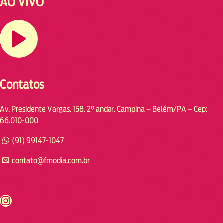
AO VIVO
Contatos
Av. Presidente Vargas, 158, 2° andar, Campina – Belém/PA – Cep:
66.010-000
(91) 99147-1047
contato@fmodia.com.br
s://www.instagram.com/fmodia.cabofrio/