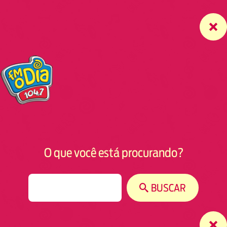
O que você está procurando?
S
BUSCAR
e
a
r