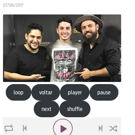
07/06/2017
loop
voltar
player
pause
next
shuffle