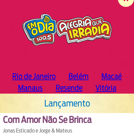
c
h
Rio de Janeiro
Belém
Macaé
Manaus
Resende
Vitória
Lançamento
Com Amor Não Se Brinca
Jonas Esticado e Jorge & Mateus