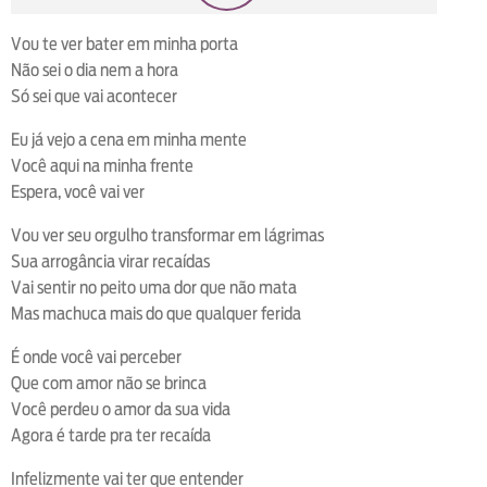
loop
voltar
play
next
shuffle
Vou te ver bater em minha porta
Não sei o dia nem a hora
Só sei que vai acontecer
Eu já vejo a cena em minha mente
Você aqui na minha frente
Espera, você vai ver
Vou ver seu orgulho transformar em lágrimas
Sua arrogância virar recaídas
Vai sentir no peito uma dor que não mata
Mas machuca mais do que qualquer ferida
É onde você vai perceber
Que com amor não se brinca
Você perdeu o amor da sua vida
Agora é tarde pra ter recaída
Infelizmente vai ter que entender