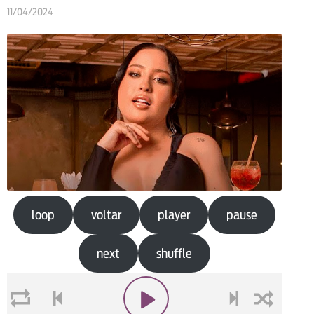
11/04/2024
loop
voltar
player
pause
next
shuffle