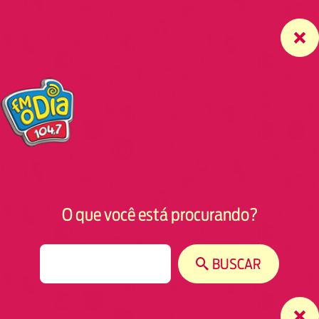
O que você está procurando?
S
BUSCAR
e
a
r