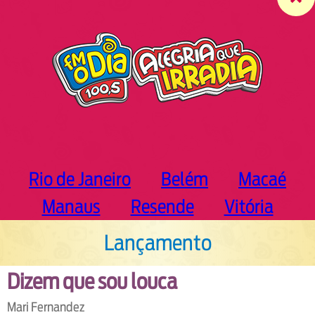
c
h
Rio de Janeiro
Belém
Macaé
Manaus
Resende
Vitória
Lançamento
Dizem que sou louca
Mari Fernandez