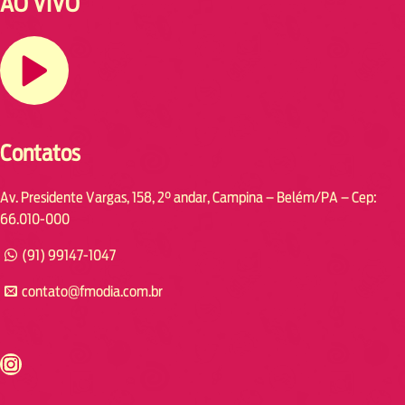
AO VIVO
Contatos
Av. Presidente Vargas, 158, 2° andar, Campina – Belém/PA – Cep:
66.010-000
(91) 99147-1047
contato@fmodia.com.br
s://www.instagram.com/fmodia.cabofrio/