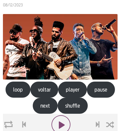
08/12/2023
loop
voltar
player
pause
next
shuffle