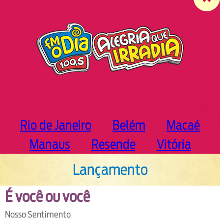
c
h
Rio de Janeiro
Belém
Macaé
Manaus
Resende
Vitória
Lançamento
É você ou você
Nosso Sentimento