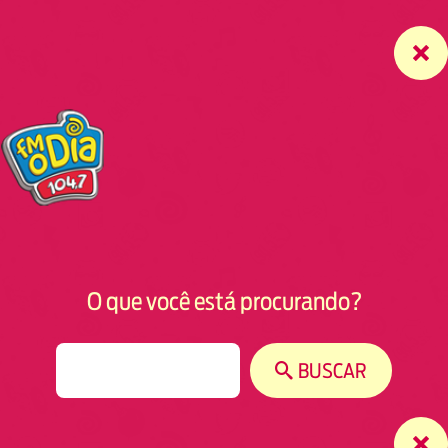
O que você está procurando?
S
BUSCAR
e
a
r