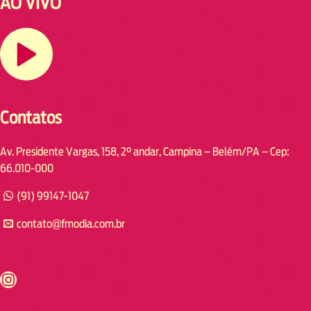
AO VIVO
Contatos
Av. Presidente Vargas, 158, 2° andar, Campina – Belém/PA – Cep:
66.010-000
(91) 99147-1047
contato@fmodia.com.br
s://www.instagram.com/fmodia.cabofrio/