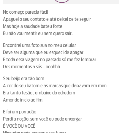
loop
voltar
play
next
shuffle
No começo parecia fácil
Apaguei o seu contato e até deixei de te seguir
Mas hoje a saudade bateu forte
Eu não vou mentir eu nem quero sair.
Encontrei uma foto sua no meu celular
Deve ser alguma que eu esqueci de apagar
E toda essa viagem no passado só me fez lembrar
Dos momentos a sós… ooohhh
Seu beijo era tão bom
A cor do seu batom e as marcas que deixavam em mim
Era tanto tesão , embaixo do edredom
Amor do início ao fim.
E foi um porradão
Perdi a noção, sem você eu pude enxergar
É VOCÊ OU VOCÊ