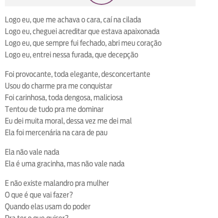
loop
voltar
play
next
shuffle
Logo eu, que me achava o cara, caí na cilada
Logo eu, cheguei acreditar que estava apaixonada
Logo eu, que sempre fui fechado, abri meu coração
Logo eu, entrei nessa furada, que decepção
Foi provocante, toda elegante, desconcertante
Usou do charme pra me conquistar
Foi carinhosa, toda dengosa, maliciosa
Tentou de tudo pra me dominar
Eu dei muita moral, dessa vez me dei mal
Ela foi mercenária na cara de pau
Ela não vale nada
Ela é uma gracinha, mas não vale nada
E não existe malandro pra mulher
O que é que vai fazer?
Quando elas usam do poder