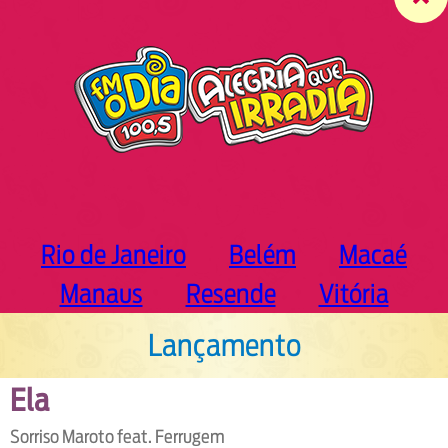
c
h
Rio de Janeiro
Belém
Macaé
Manaus
Resende
Vitória
Lançamento
Ela
Sorriso Maroto feat. Ferrugem