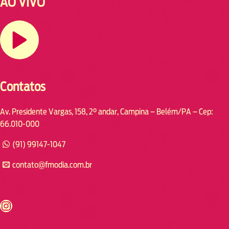
AO VIVO
Contatos
Av. Presidente Vargas, 158, 2° andar, Campina – Belém/PA – Cep:
66.010-000
(91) 99147-1047
contato@fmodia.com.br
s://www.instagram.com/fmodia.cabofrio/