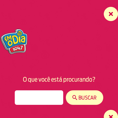
O que você está procurando?
S
BUSCAR
e
a
r