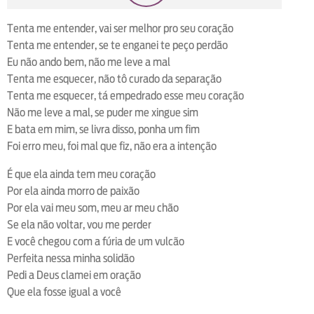
loop
voltar
play
next
shuffle
Tenta me entender, vai ser melhor pro seu coração
Tenta me entender, se te enganei te peço perdão
Eu não ando bem, não me leve a mal
Tenta me esquecer, não tô curado da separação
Tenta me esquecer, tá empedrado esse meu coração
Não me leve a mal, se puder me xingue sim
E bata em mim, se livra disso, ponha um fim
Foi erro meu, foi mal que fiz, não era a intenção
É que ela ainda tem meu coração
Por ela ainda morro de paixão
Por ela vai meu som, meu ar meu chão
Se ela não voltar, vou me perder
E você chegou com a fúria de um vulcão
Perfeita nessa minha solidão
Pedi a Deus clamei em oração
Que ela fosse igual a você