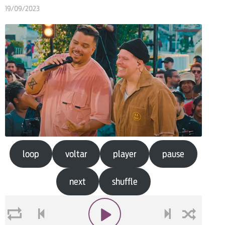
19/09/2023
loop
voltar
player
pause
next
shuffle