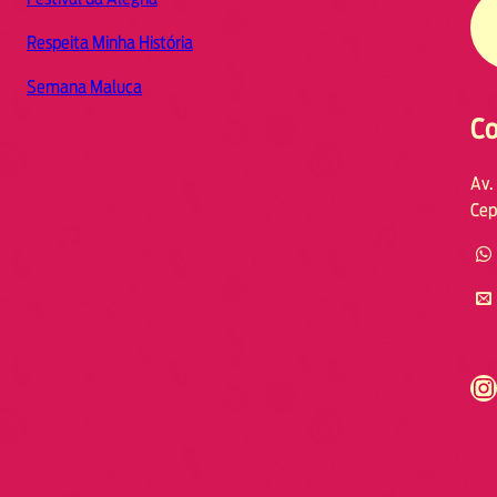
Respeita Minha História
Semana Maluca
Co
Av.
Cep
https://www.instagram.com/fmodia.cabofrio/