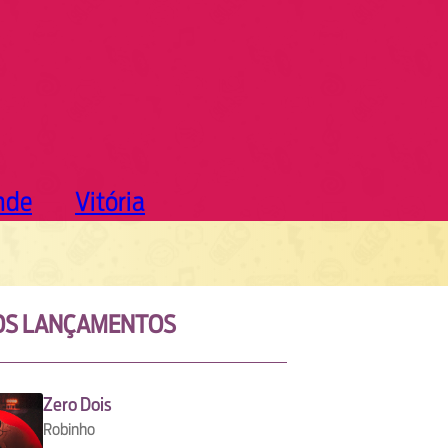
nde
Vitória
OS LANÇAMENTOS
Zero Dois
Robinho