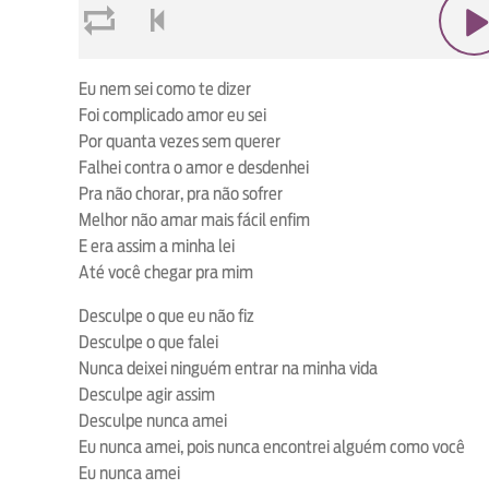
loop
voltar
play
Eu nem sei como te dizer
Foi complicado amor eu sei
Por quanta vezes sem querer
Falhei contra o amor e desdenhei
Pra não chorar, pra não sofrer
Melhor não amar mais fácil enfim
E era assim a minha lei
Até você chegar pra mim
Desculpe o que eu não fiz
Desculpe o que falei
Nunca deixei ninguém entrar na minha vida
Desculpe agir assim
Desculpe nunca amei
Eu nunca amei, pois nunca encontrei alguém como você
Eu nunca amei