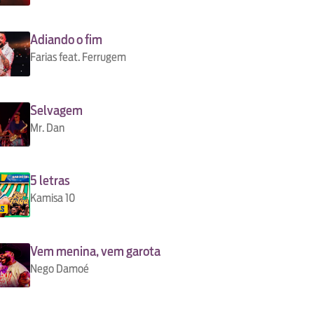
Adiando o fim
Farias feat. Ferrugem
Selvagem
Mr. Dan
5 letras
Kamisa 10
Vem menina, vem garota
Nego Damoé