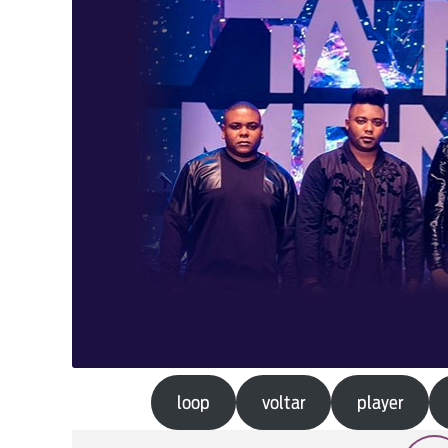
loop
voltar
player