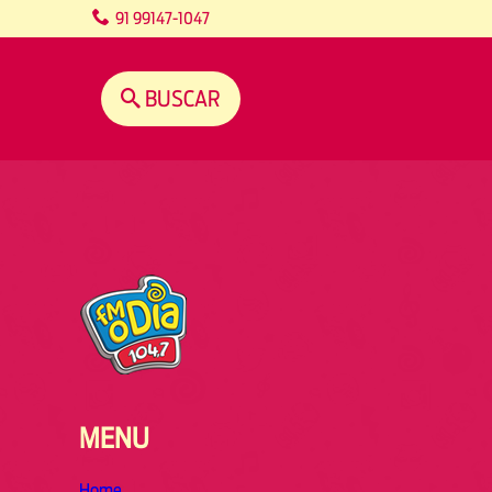
content
91 99147-1047
BUSCAR
MENU
Home