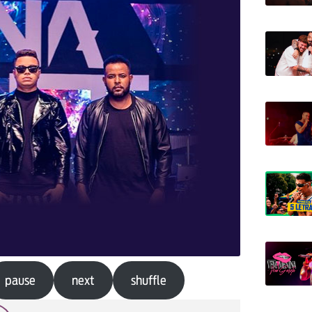
pause
next
shuffle