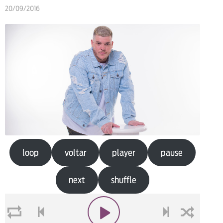
20/09/2016
loop
voltar
player
pause
next
shuffle