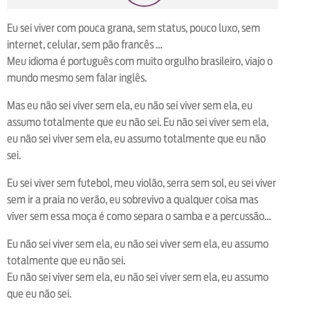
loop
voltar
play
next
shuffle
Eu sei viver com pouca grana, sem status, pouco luxo, sem
internet, celular, sem pão francês …
Meu idioma é português com muito orgulho brasileiro, viajo o
mundo mesmo sem falar inglês.
Mas eu não sei viver sem ela, eu não sei viver sem ela, eu
assumo totalmente que eu não sei. Eu não sei viver sem ela,
eu não sei viver sem ela, eu assumo totalmente que eu não
sei.
Eu sei viver sem futebol, meu violão, serra sem sol, eu sei viver
sem ir a praia no verão, eu sobrevivo a qualquer coisa mas
viver sem essa moça é como separa o samba e a percussão…
Eu não sei viver sem ela, eu não sei viver sem ela, eu assumo
totalmente que eu não sei.
Eu não sei viver sem ela, eu não sei viver sem ela, eu assumo
que eu não sei.