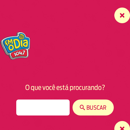
O que você está procurando?
S
BUSCAR
e
a
r