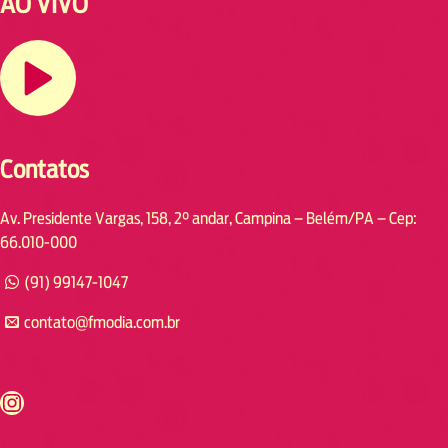
AO VIVO
Contatos
Av. Presidente Vargas, 158, 2° andar, Campina – Belém/PA – Cep:
66.010-000
(91) 99147-1047
contato@fmodia.com.br
s://www.instagram.com/fmodia.cabofrio/