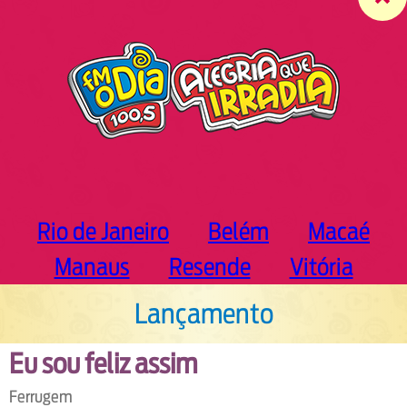
c
h
Rio de Janeiro
Belém
Macaé
Manaus
Resende
Vitória
Lançamento
Eu sou feliz assim
Ferrugem