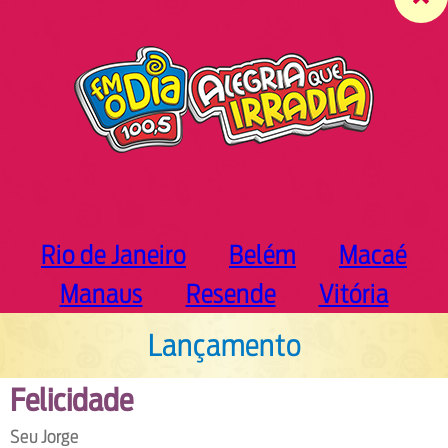
c
h
Rio de Janeiro
Belém
Macaé
Manaus
Resende
Vitória
Lançamento
Felicidade
Seu Jorge