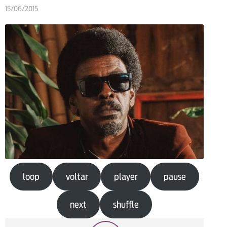
15/06/2015
loop
voltar
player
pause
next
shuffle