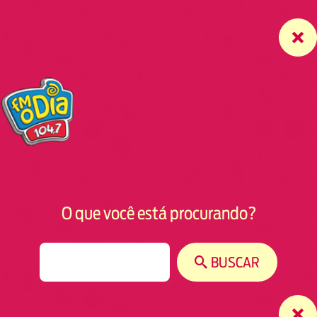
O que você está procurando?
S
BUSCAR
e
a
r