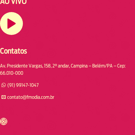
AO VIVO
Contatos
Av. Presidente Vargas, 158, 2° andar, Campina – Belém/PA – Cep:
66.010-000
(91) 99147-1047
contato@fmodia.com.br
s://www.instagram.com/fmodia.cabofrio/