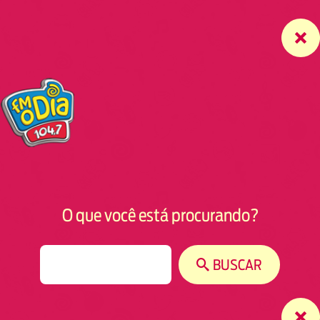
O que você está procurando?
S
BUSCAR
e
a
r