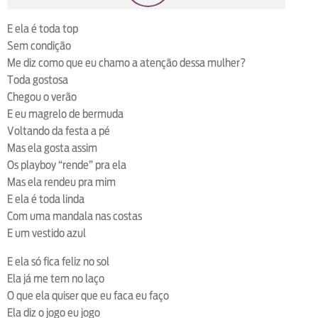
loop
voltar
play
next
shuffle
E ela é toda top
Sem condição
Me diz como que eu chamo a atenção dessa mulher?
Toda gostosa
Chegou o verão
E eu magrelo de bermuda
Voltando da festa a pé
Mas ela gosta assim
Os playboy “rende” pra ela
Mas ela rendeu pra mim
E ela é toda linda
Com uma mandala nas costas
E um vestido azul
E ela só fica feliz no sol
Ela já me tem no laço
O que ela quiser que eu faca eu faço
Ela diz o jogo eu jogo