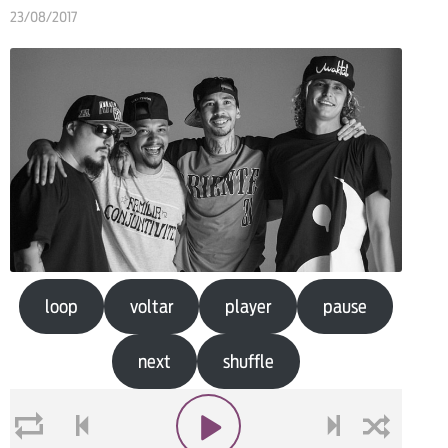
23/08/2017
loop
voltar
player
pause
next
shuffle