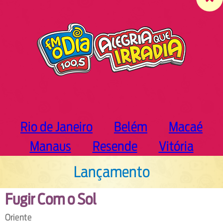
c
h
Rio de Janeiro
Belém
Macaé
Manaus
Resende
Vitória
Lançamento
Fugir Com o Sol
Oriente