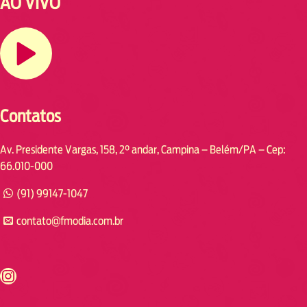
AO VIVO
Contatos
Av. Presidente Vargas, 158, 2° andar, Campina – Belém/PA – Cep:
66.010-000
(91) 99147-1047
contato@fmodia.com.br
s://www.instagram.com/fmodia.cabofrio/