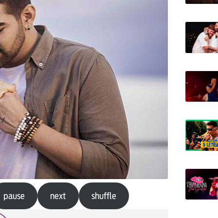
pause
next
shuffle