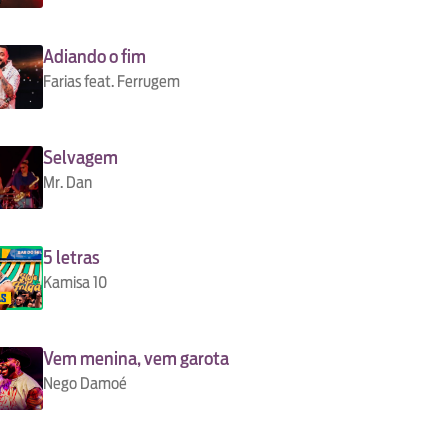
Adiando o fim
Farias feat. Ferrugem
Selvagem
Mr. Dan
5 letras
Kamisa 10
Vem menina, vem garota
Nego Damoé