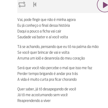
loop
voltar
play
Vai, pode fingir que não é minha agora
Eu já conheço o final dessa história
Daqui a pouco a ficha vai cair
Saudade vai bater e aí você volta
Tá se achando, pensando que eu tô na palma da mão
Se você quer brincar de vai e volta
Arruma um ioiô e desenrola do meu coração
Será que você não percebe o mal que isso me faz
Perder tempo brigando é andar pra trás
A vida é muito curta pra ficar chorando
Quer saber, já tô desapegando de você
Já tô me acostumando sem você
Reaprendendo a viver