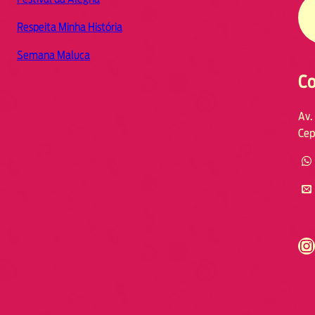
Respeita Minha História
Semana Maluca
Co
Av.
Cep
https://www.instagram.com/fmodia.cabofrio/