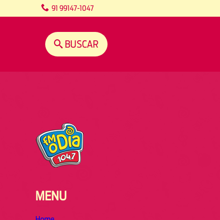
content
91 99147-1047
BUSCAR
MENU
Home