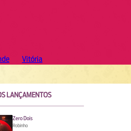
nde
Vitória
OS LANÇAMENTOS
Zero Dois
Robinho