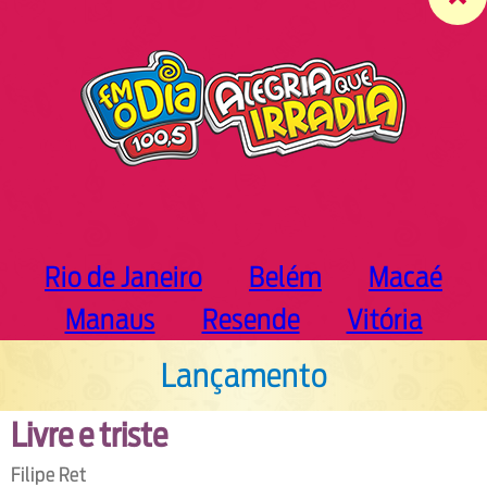
c
h
Rio de Janeiro
Belém
Macaé
Manaus
Resende
Vitória
Lançamento
Livre e triste
Filipe Ret