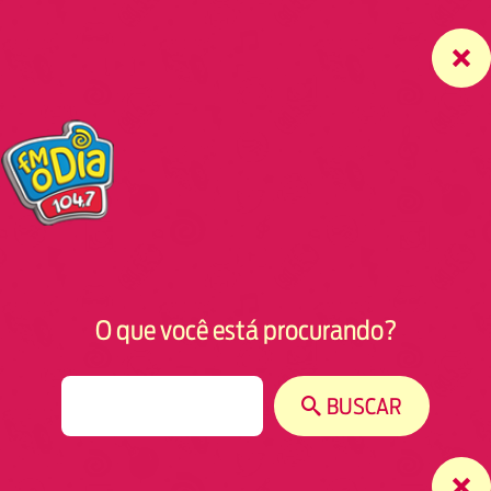
O que você está procurando?
S
BUSCAR
e
a
r