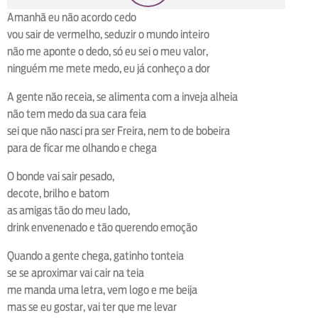
Amanhã eu não acordo cedo
loop
voltar
play
next
shuffle
vou sair de vermelho, seduzir o mundo inteiro
não me aponte o dedo, só eu sei o meu valor,
ninguém me mete medo, eu já conheço a dor
A gente não receia, se alimenta com a inveja alheia
não tem medo da sua cara feia
sei que não nasci pra ser Freira, nem to de bobeira
para de ficar me olhando e chega
O bonde vai sair pesado,
decote, brilho e batom
as amigas tão do meu lado,
drink envenenado e tão querendo emoção
Quando a gente chega, gatinho tonteia
se se aproximar vai cair na teia
me manda uma letra, vem logo e me beija
mas se eu gostar, vai ter que me levar