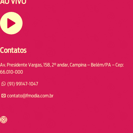
AO VIVO
Contatos
Av. Presidente Vargas, 158, 2° andar, Campina – Belém/PA – Cep:
66.010-000
(91) 99147-1047
contato@fmodia.com.br
s://www.instagram.com/fmodia.cabofrio/