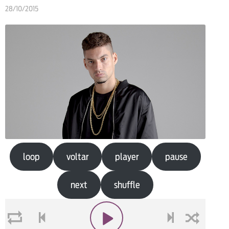
28/10/2015
loop
voltar
player
pause
next
shuffle