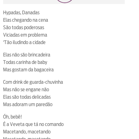
loop
voltar
play
next
shuffle
Hypadas, Danadas
Elas chegando na cena
São todas poderosas
Viciadas em problema
‘Tão iludindo a cidade
Elas não são brincadeira
Todas carinha de baby
Mas gostam da bagaceira
Com drink de guarda-chuvinha
Mas não se engane não
Elas são todas delicadas
Mas adoram um paredão
Óh, bebê!
É a Veveta que tá no comando
Macetando, macetando