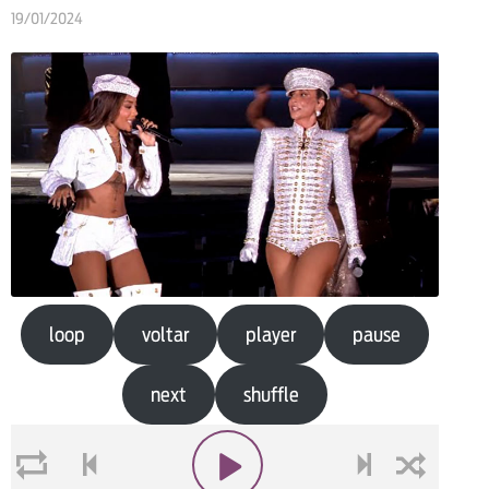
19/01/2024
loop
voltar
player
pause
next
shuffle