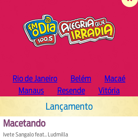
c
h
Rio de Janeiro
Belém
Macaé
Manaus
Resende
Vitória
Lançamento
Macetando
Ivete Sangalo feat.. Ludmilla