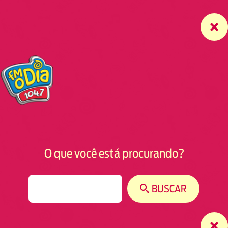
O que você está procurando?
S
BUSCAR
e
a
r