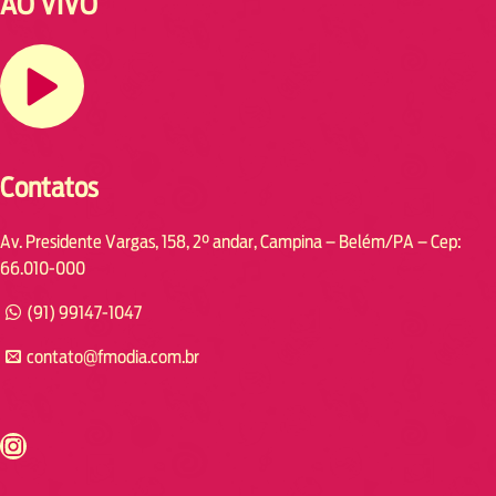
AO VIVO
Contatos
Av. Presidente Vargas, 158, 2° andar, Campina – Belém/PA – Cep:
66.010-000
(91) 99147-1047
contato@fmodia.com.br
s://www.instagram.com/fmodia.cabofrio/