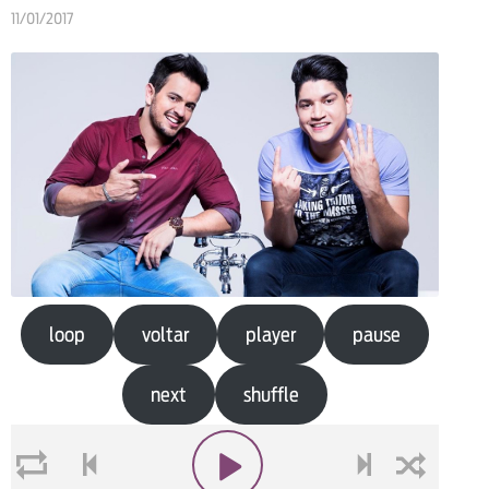
11/01/2017
loop
voltar
player
pause
next
shuffle