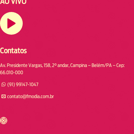
AO VIVO
Contatos
Av. Presidente Vargas, 158, 2° andar, Campina – Belém/PA – Cep:
66.010-000
(91) 99147-1047
contato@fmodia.com.br
s://www.instagram.com/fmodia.cabofrio/