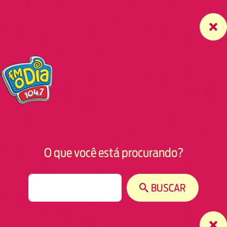
O que você está procurando?
S
BUSCAR
e
a
r