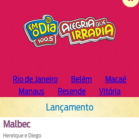
c
h
Rio de Janeiro
Belém
Macaé
Manaus
Resende
Vitória
Lançamento
Malbec
Henrique e Diego