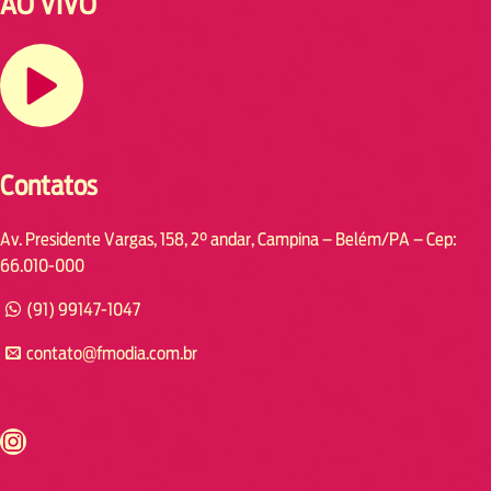
AO VIVO
Contatos
Av. Presidente Vargas, 158, 2° andar, Campina – Belém/PA – Cep:
66.010-000
(91) 99147-1047
contato@fmodia.com.br
s://www.instagram.com/fmodia.cabofrio/