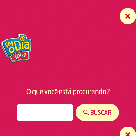
O que você está procurando?
S
BUSCAR
e
a
r