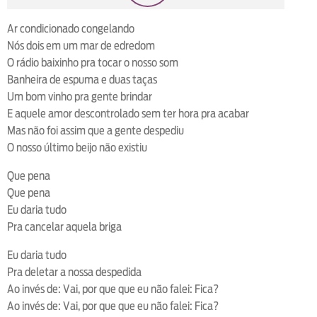
loop
voltar
play
next
shuffle
Ar condicionado congelando
Nós dois em um mar de edredom
O rádio baixinho pra tocar o nosso som
Banheira de espuma e duas taças
Um bom vinho pra gente brindar
E aquele amor descontrolado sem ter hora pra acabar
Mas não foi assim que a gente despediu
O nosso último beijo não existiu
Que pena
Que pena
Eu daria tudo
Pra cancelar aquela briga
Eu daria tudo
Pra deletar a nossa despedida
Ao invés de: Vai, por que que eu não falei: Fica?
Ao invés de: Vai, por que que eu não falei: Fica?