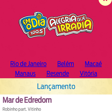
c
h
Rio de Janeiro
Belém
Macaé
Manaus
Resende
Vitória
Lançamento
Mar de Edredom
Robinho part. Vitinho