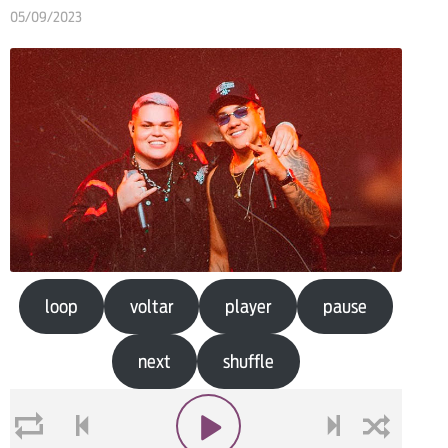
05/09/2023
loop
voltar
player
pause
next
shuffle