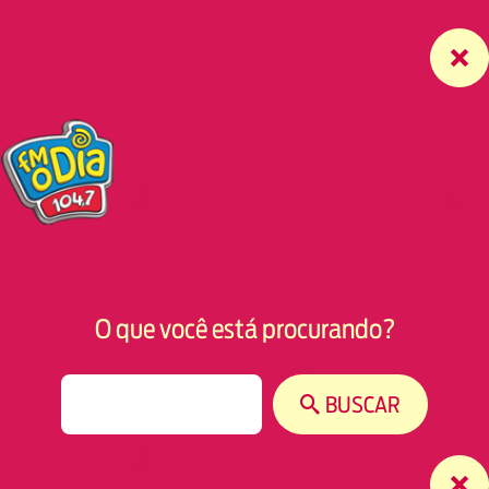
O que você está procurando?
S
BUSCAR
e
a
r