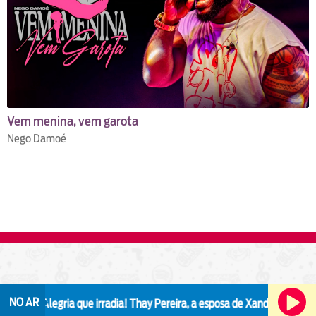
Vem menina, vem garota
Nego Damoé
ia
NO AR
Alegria que irradia!
Thay Pereira, a esposa de Xande de Pilares, faz al