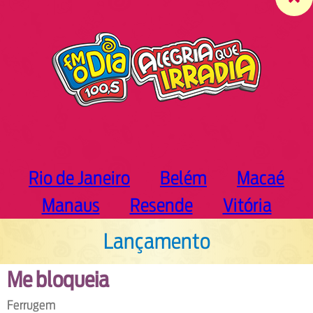
c
h
Rio de Janeiro
Belém
Macaé
Manaus
Resende
Vitória
Lançamento
Me bloqueia
Ferrugem