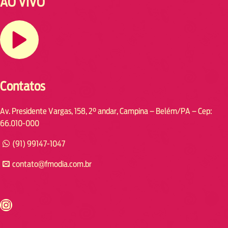
AO VIVO
Contatos
Av. Presidente Vargas, 158, 2° andar, Campina – Belém/PA – Cep:
66.010-000
(91) 99147-1047
contato@fmodia.com.br
s://www.instagram.com/fmodia.cabofrio/