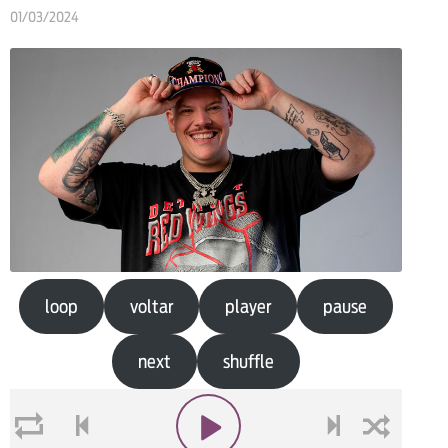
01/03/2024
loop
voltar
player
pause
next
shuffle