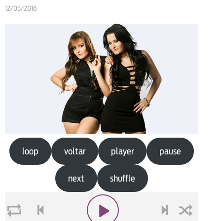
12/05/2016
loop
voltar
player
pause
next
shuffle