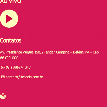
AO VIVO
Contatos
Av. Presidente Vargas, 158, 2° andar, Campina – Belém/PA – Cep:
66.010-000
(91) 99147-1047
contato@fmodia.com.br
s://www.instagram.com/fmodia.cabofrio/