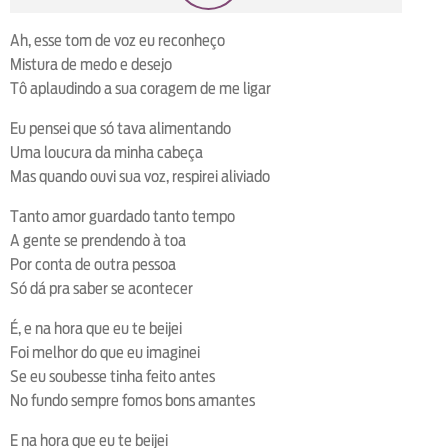
loop
voltar
play
next
shuffle
Ah, esse tom de voz eu reconheço
Mistura de medo e desejo
Tô aplaudindo a sua coragem de me ligar
Eu pensei que só tava alimentando
Uma loucura da minha cabeça
Mas quando ouvi sua voz, respirei aliviado
Tanto amor guardado tanto tempo
A gente se prendendo à toa
Por conta de outra pessoa
Só dá pra saber se acontecer
É, e na hora que eu te beijei
Foi melhor do que eu imaginei
Se eu soubesse tinha feito antes
No fundo sempre fomos bons amantes
E na hora que eu te beijei