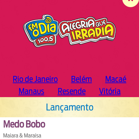
c
h
Rio de Janeiro
Belém
Macaé
Manaus
Resende
Vitória
Lançamento
Medo Bobo
Maiara & Maraisa