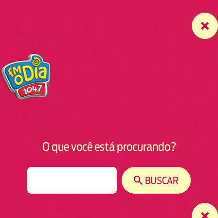
O que você está procurando?
S
BUSCAR
e
a
r