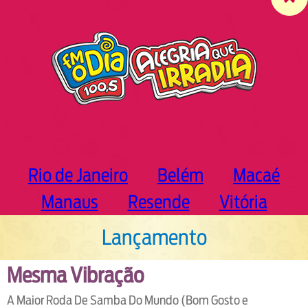
c
h
Rio de Janeiro
Belém
Macaé
Manaus
Resende
Vitória
Lançamento
Mesma Vibração
A Maior Roda De Samba Do Mundo (Bom Gosto e