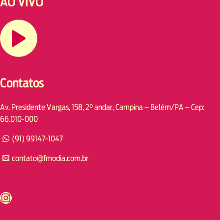
AO VIVO
Contatos
Av. Presidente Vargas, 158, 2° andar, Campina – Belém/PA – Cep:
66.010-000
(91) 99147-1047
contato@fmodia.com.br
s://www.instagram.com/fmodia.cabofrio/