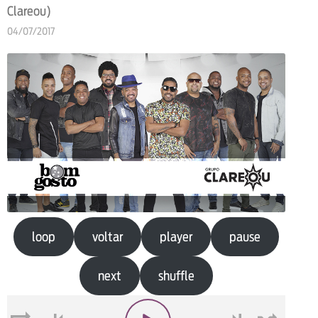
Clareou)
04/07/2017
loop
voltar
player
pause
next
shuffle