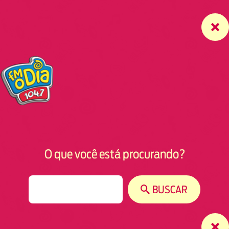
O que você está procurando?
S
BUSCAR
e
a
r