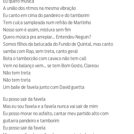
Eu quero música
A união dos ritmos na mesma vibração
Eu canto em cima do pandeiro e do tamborim
Tem cuíca sampleada num refrão de Martinho
Nosso som é assim, mistura sem fim
Quero música pra arrepiar… Entendeu Neguin?
Somos filhos da batucada do Fundo de Quintal, mas canto
samba com Rap, sem treta, canto geral
Bota o tamborzão com cavaco não tem caô
Vem no balanço vem… se tem Bom Gosto, Clareou
Não tem treta
Não tem treta
Um baile de favela junto com David guetta
Eu posso sair da favela
Mas eu sou favela e a favela nunca vai sair de mim
Eu posso morar no asfalto, cantar meu partido alto com
guitarra pandeiro e tamborim
Eu posso sair da favela