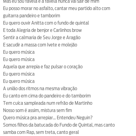
Mas eu sou favela e a favela nunca vai sair de mim
Eu posso morar no asfalto, cantar meu partido alto com
guitarra pandeiro e tamborim
Eu quero ouvir Anitta com o fundo de quintal
E toda Alegria de benjor e Carlinhos brow
Sentir a calmaria de Seu Jorge e Aragão
E sacudir a massa com Ivete e molejão
Eu quero música
Eu quero música
Aquela que arrepia e faz pulsar o coração
Eu quero música
Eu quero música
A união dos ritmos na mesma vibração
Eu canto em cima do pandeiro e do tamborim
Tem cuíca sampleada num refrão de Martinho
Nosso som é assim, mistura sem fim
Quero música pra arrepiar… Entendeu Neguin?
Somos filhos da batucada do Fundo de Quintal, mas canto
samba com Rap, sem treta, canto geral