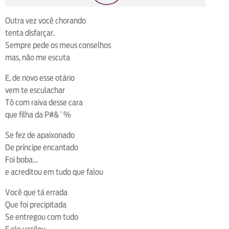
loop
voltar
play
next
shuffle
Outra vez você chorando
tenta disfarçar.
Sempre pede os meus conselhos
mas, não me escuta
E, de novo esse otário
vem te esculachar
Tô com raiva desse cara
que filha da P#&¨%
Se fez de apaixonado
De príncipe encantado
Foi boba…
e acreditou em tudo que falou
Você que tá errada
Que foi precipitada
Se entregou com tudo