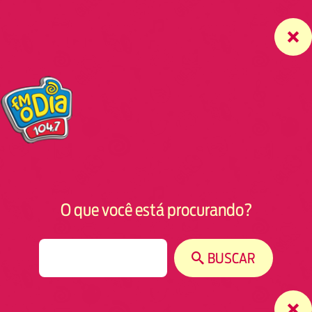
O que você está procurando?
S
BUSCAR
e
a
r