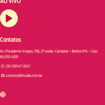
AO VIVO
Contatos
Av. Presidente Vargas, 158, 2° andar, Campina – Belém/PA – Cep:
66.010-000
(91) 99147-1047
contato@fmodia.com.br
s://www.instagram.com/fmodia.cabofrio/