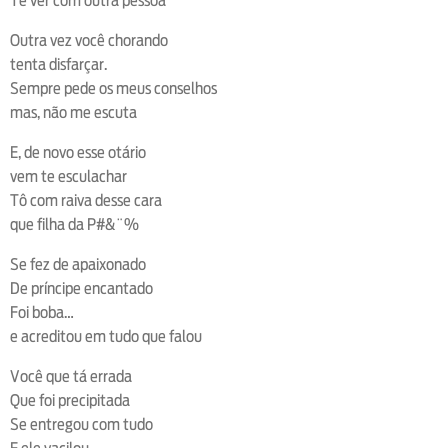
Te ver com outra pessoa
Outra vez você chorando
tenta disfarçar.
Sempre pede os meus conselhos
mas, não me escuta
E, de novo esse otário
vem te esculachar
Tô com raiva desse cara
que filha da P#&¨%
Se fez de apaixonado
De príncipe encantado
Foi boba…
e acreditou em tudo que falou
Você que tá errada
Que foi precipitada
Se entregou com tudo