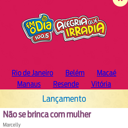
c
h
Rio de Janeiro
Belém
Macaé
Manaus
Resende
Vitória
Lançamento
Não se brinca com mulher
Marcelly