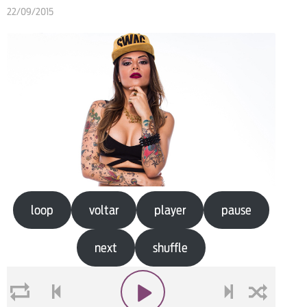
22/09/2015
loop
voltar
player
pause
next
shuffle