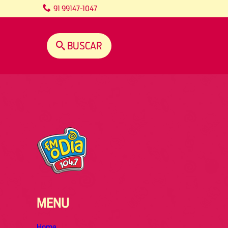
content
91 99147-1047
BUSCAR
MENU
Home