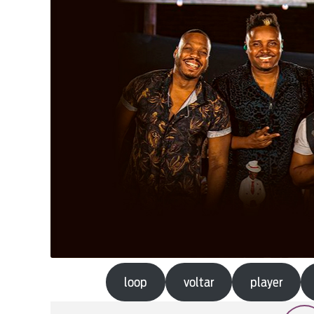
loop
voltar
player