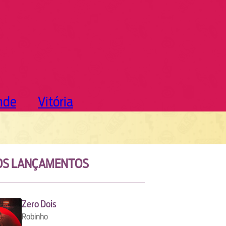
nde
Vitória
OS LANÇAMENTOS
Zero Dois
Robinho