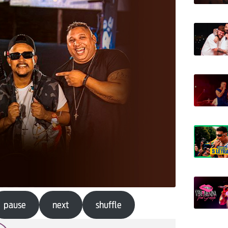
pause
next
shuffle