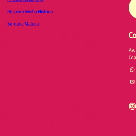
Respeita Minha História
Semana Maluca
Co
Av.
Cep
https://www.instagram.com/fmodia.cabofrio/