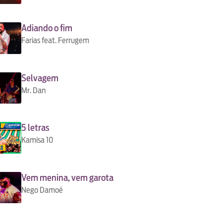
Adiando o fim
Farias feat. Ferrugem
Selvagem
Mr. Dan
5 letras
Kamisa 10
Vem menina, vem garota
Nego Damoé