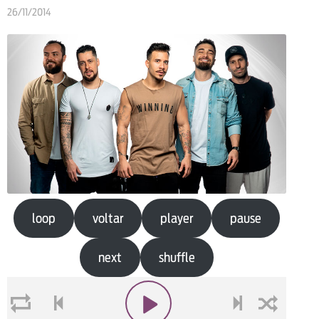
26/11/2014
loop
voltar
player
pause
next
shuffle