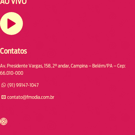
AO VIVO
Contatos
Av. Presidente Vargas, 158, 2° andar, Campina – Belém/PA – Cep:
66.010-000
(91) 99147-1047
contato@fmodia.com.br
s://www.instagram.com/fmodia.cabofrio/