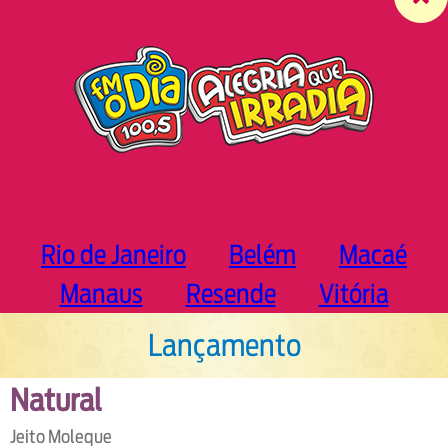
c
h
Rio de Janeiro
Belém
Macaé
Manaus
Resende
Vitória
Lançamento
Natural
Jeito Moleque