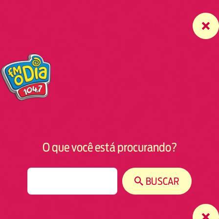
O que você está procurando?
S
BUSCAR
e
a
r