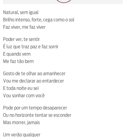
loop
voltar
play
next
shuffle
Natural, sem igual
Brilho intenso, forte, cega como o sol
Faz viver, me faz viver
Poder ver, te sentir
É luz que traz paz e faz sorrir
E quando vem
Me faz tão bem
Gosto de te olhar ao amanhecer
Vou me declarar ao entardecer
E toda noite eu sei
Vou sonhar com você
Pode por um tempo desaparecer
Ou no horizonte tentar se esconder
Mas morrer, jamais
Um verão qualquer