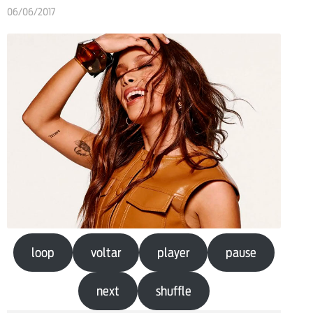
06/06/2017
loop
voltar
player
pause
next
shuffle