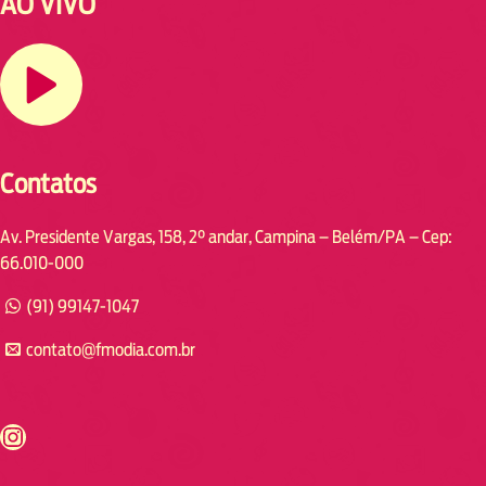
AO VIVO
Contatos
Av. Presidente Vargas, 158, 2° andar, Campina – Belém/PA – Cep:
66.010-000
(91) 99147-1047
contato@fmodia.com.br
s://www.instagram.com/fmodia.cabofrio/