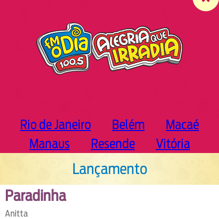
c
h
Rio de Janeiro
Belém
Macaé
Manaus
Resende
Vitória
Lançamento
Paradinha
Anitta