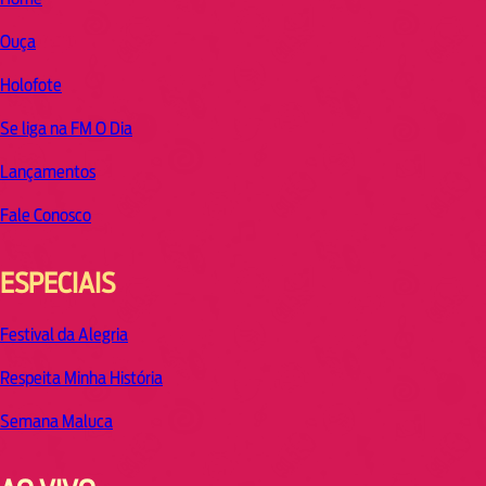
Ouça
Holofote
Se liga na FM O Dia
Lançamentos
Fale Conosco
ESPECIAIS
Festival da Alegria
Respeita Minha História
Semana Maluca