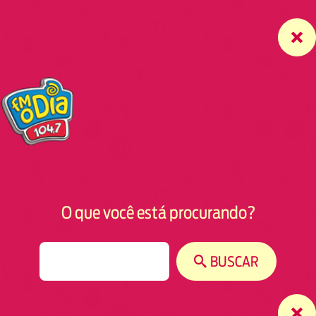
O que você está procurando?
S
BUSCAR
e
a
r