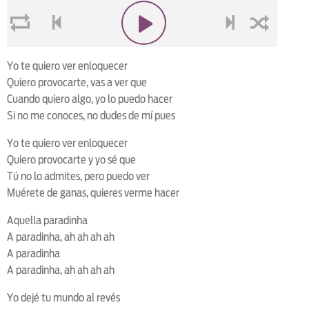
loop
voltar
play
next
shuffle
Yo te quiero ver enloquecer
Quiero provocarte, vas a ver que
Cuando quiero algo, yo lo puedo hacer
Si no me conoces, no dudes de mí pues
Yo te quiero ver enloquecer
Quiero provocarte y yo sé que
Tú no lo admites, pero puedo ver
Muérete de ganas, quieres verme hacer
Aquella paradinha
A paradinha, ah ah ah ah
A paradinha
A paradinha, ah ah ah ah
Yo dejé tu mundo al revés