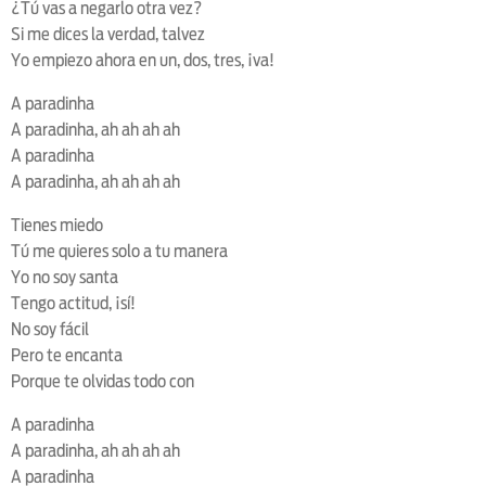
¿Tú vas a negarlo otra vez?
Si me dices la verdad, talvez
Yo empiezo ahora en un, dos, tres, ¡va!
A paradinha
A paradinha, ah ah ah ah
A paradinha
A paradinha, ah ah ah ah
Tienes miedo
Tú me quieres solo a tu manera
Yo no soy santa
Tengo actitud, ¡sí!
No soy fácil
Pero te encanta
Porque te olvidas todo con
A paradinha
A paradinha, ah ah ah ah
A paradinha