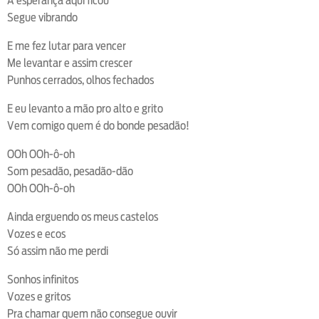
A esperança aqui ficou
Segue vibrando
E me fez lutar para vencer
Me levantar e assim crescer
Punhos cerrados, olhos fechados
E eu levanto a mão pro alto e grito
Vem comigo quem é do bonde pesadão!
OOh OOh-ô-oh
Som pesadão, pesadão-dão
OOh OOh-ô-oh
Ainda erguendo os meus castelos
Vozes e ecos
Só assim não me perdi
Sonhos infinitos
Vozes e gritos
Pra chamar quem não consegue ouvir