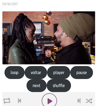
03/10/2017
loop
voltar
player
pause
next
shuffle