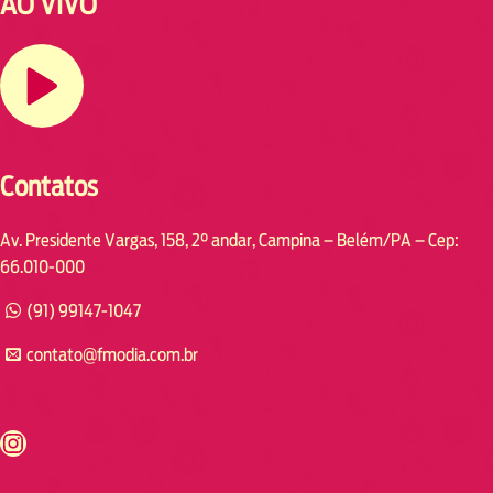
AO VIVO
Contatos
Av. Presidente Vargas, 158, 2° andar, Campina – Belém/PA – Cep:
66.010-000
(91) 99147-1047
contato@fmodia.com.br
s://www.instagram.com/fmodia.cabofrio/