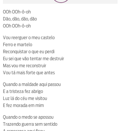
loop
voltar
play
next
shuffle
OOh OOh-ô-oh
Dão, dão, dão, dão
OOh OOh-ô-oh
Vou reerguer o meu castelo
Ferro e martelo
Reconquistar o que eu perdi
Eu sei que vão tentar me destruir
Mas vou me reconstruir
Vou tá mais forte que antes
Quando a maldade aqui passou
E a tristeza fez abrigo
Luz lá do céu me visitou
E fez morada em mim
Quando o medo se apossou
Trazendo guerra sem sentido