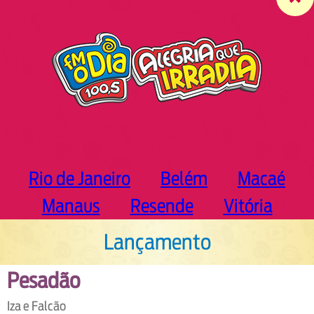
c
h
Rio de Janeiro
Belém
Macaé
Manaus
Resende
Vitória
Lançamento
Pesadão
Iza e Falcão