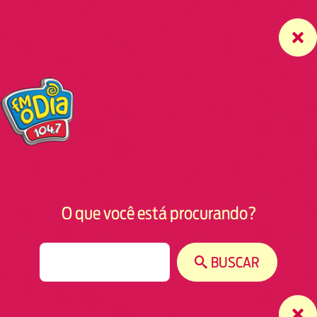
O que você está procurando?
S
BUSCAR
e
a
r