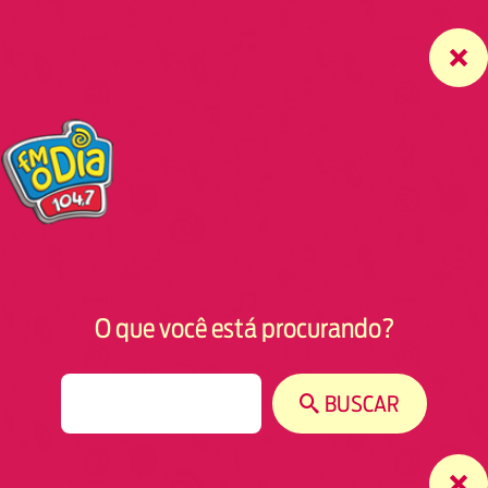
O que você está procurando?
S
BUSCAR
e
a
r