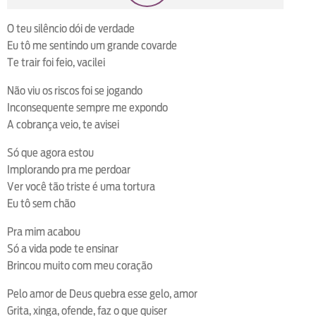
loop
voltar
play
next
shuffle
O teu silêncio dói de verdade
Eu tô me sentindo um grande covarde
Te trair foi feio, vacilei
Não viu os riscos foi se jogando
Inconsequente sempre me expondo
A cobrança veio, te avisei
Só que agora estou
Implorando pra me perdoar
Ver você tão triste é uma tortura
Eu tô sem chão
Pra mim acabou
Só a vida pode te ensinar
Brincou muito com meu coração
Pelo amor de Deus quebra esse gelo, amor
Grita, xinga, ofende, faz o que quiser