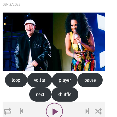
08/12/2023
loop
voltar
player
pause
next
shuffle