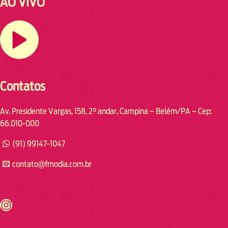
AO VIVO
Contatos
Av. Presidente Vargas, 158, 2° andar, Campina – Belém/PA – Cep:
66.010-000
(91) 99147-1047
contato@fmodia.com.br
s://www.instagram.com/fmodia.cabofrio/