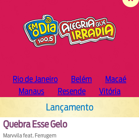
c
h
Rio de Janeiro
Belém
Macaé
Manaus
Resende
Vitória
Lançamento
Quebra Esse Gelo
Marvvila feat. Ferrugem