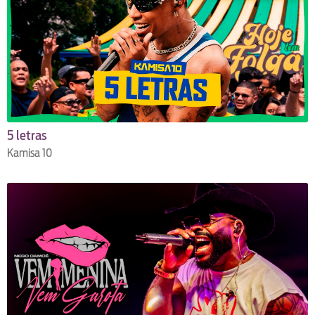
5 letras
Kamisa 10