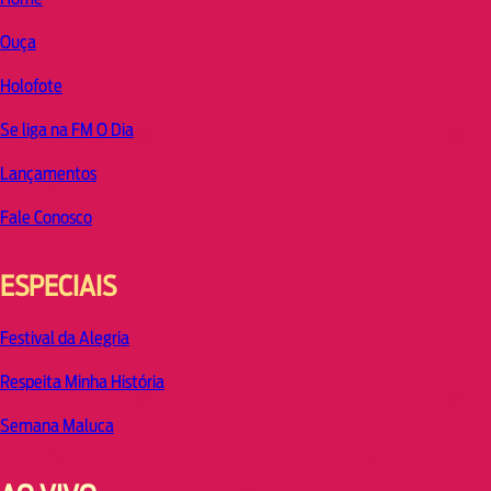
Ouça
Holofote
Se liga na FM O Dia
Lançamentos
Fale Conosco
ESPECIAIS
Festival da Alegria
Respeita Minha História
Semana Maluca