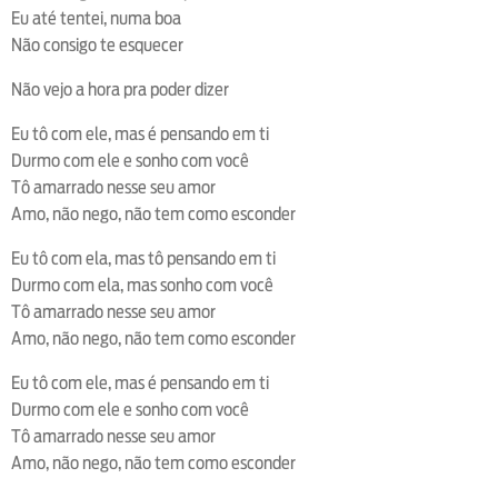
Eu até tentei, numa boa
Não consigo te esquecer
Não vejo a hora pra poder dizer
Eu tô com ele, mas é pensando em ti
Durmo com ele e sonho com você
Tô amarrado nesse seu amor
Amo, não nego, não tem como esconder
Eu tô com ela, mas tô pensando em ti
Durmo com ela, mas sonho com você
Tô amarrado nesse seu amor
Amo, não nego, não tem como esconder
Eu tô com ele, mas é pensando em ti
Durmo com ele e sonho com você
Tô amarrado nesse seu amor
Amo, não nego, não tem como esconder