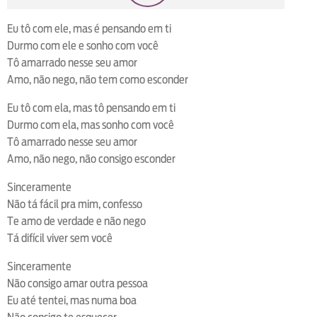
loop
voltar
play
next
shuffle
Eu tô com ele, mas é pensando em ti
Durmo com ele e sonho com você
Tô amarrado nesse seu amor
Amo, não nego, não tem como esconder
Eu tô com ela, mas tô pensando em ti
Durmo com ela, mas sonho com você
Tô amarrado nesse seu amor
Amo, não nego, não consigo esconder
Sinceramente
Não tá fácil pra mim, confesso
Te amo de verdade e não nego
Tá difícil viver sem você
Sinceramente
Não consigo amar outra pessoa
Eu até tentei, mas numa boa