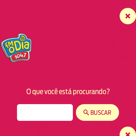
O que você está procurando?
S
BUSCAR
e
a
r