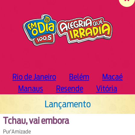
c
h
Rio de Janeiro
Belém
Macaé
Manaus
Resende
Vitória
Lançamento
Tchau, vai embora
Pur’Amizade