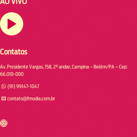
AO VIVO
Contatos
Av. Presidente Vargas, 158, 2° andar, Campina – Belém/PA – Cep:
66.010-000
(91) 99147-1047
contato@fmodia.com.br
s://www.instagram.com/fmodia.cabofrio/