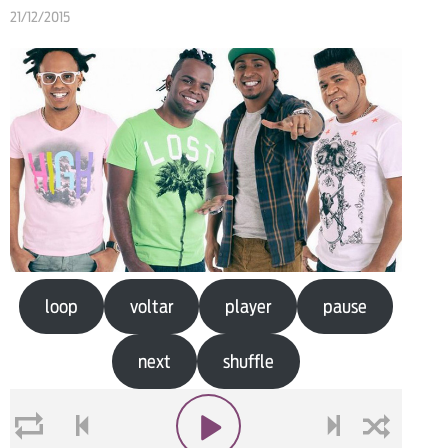
21/12/2015
loop
voltar
player
pause
next
shuffle