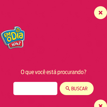
O que você está procurando?
S
BUSCAR
e
a
r