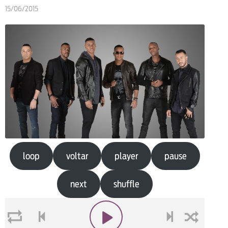
15/06/2015
loop
voltar
player
pause
next
shuffle