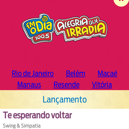
c
h
Rio de Janeiro
Belém
Macaé
Manaus
Resende
Vitória
Lançamento
Te esperando voltar
Swing & Simpatia