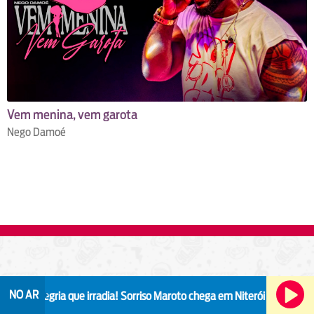
Vem menina, vem garota
Nego Damoé
NO AR
Alegria que irradia!
Sorriso Maroto chega em Niterói com a turnê "Sor