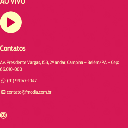
AO VIVO
Contatos
Av. Presidente Vargas, 158, 2° andar, Campina – Belém/PA – Cep:
66.010-000
(91) 99147-1047
contato@fmodia.com.br
s://www.instagram.com/fmodia.cabofrio/