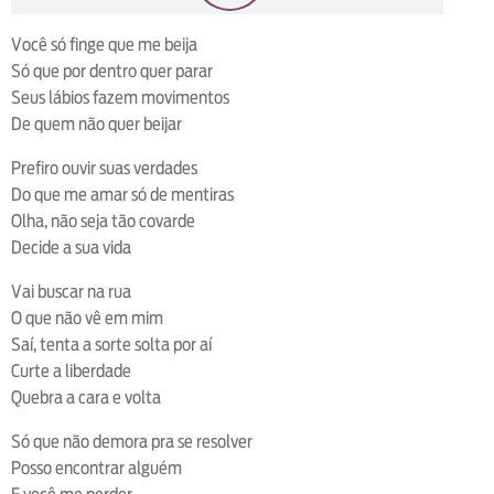
loop
voltar
play
next
shuffle
Você só finge que me beija
Só que por dentro quer parar
Seus lábios fazem movimentos
De quem não quer beijar
Prefiro ouvir suas verdades
Do que me amar só de mentiras
Olha, não seja tão covarde
Decide a sua vida
Vai buscar na rua
O que não vê em mim
Saí, tenta a sorte solta por aí
Curte a liberdade
Quebra a cara e volta
Só que não demora pra se resolver
Posso encontrar alguém