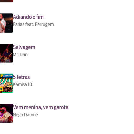
Adiando o fim
Farias feat. Ferrugem
Selvagem
Mr. Dan
5 letras
Kamisa 10
Vem menina, vem garota
Nego Damoé