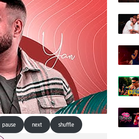
pause
next
shuffle