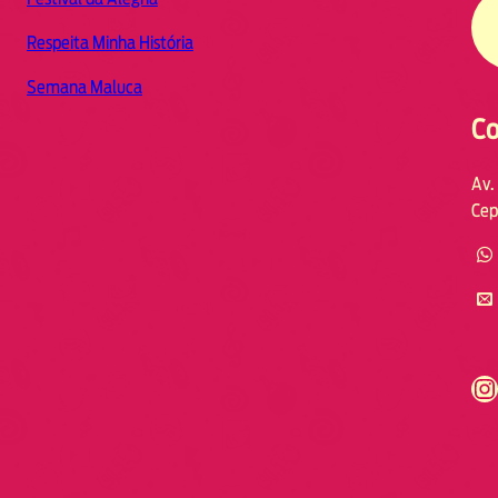
Respeita Minha História
Semana Maluca
Co
Av.
Cep
https://www.instagram.com/fmodia.cabofrio/