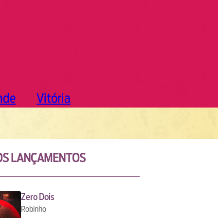
nde
Vitória
OS LANÇAMENTOS
Zero Dois
Robinho