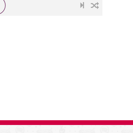
next
shuffle