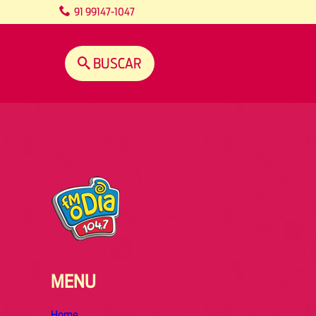
content
91 99147-1047
BUSCAR
MENU
Home