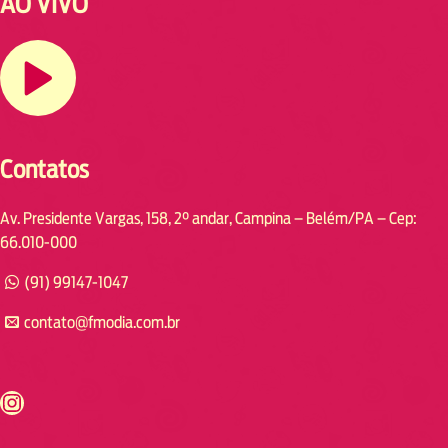
AO VIVO
Contatos
Av. Presidente Vargas, 158, 2° andar, Campina – Belém/PA – Cep:
66.010-000
(91) 99147-1047
contato@fmodia.com.br
s://www.instagram.com/fmodia.cabofrio/