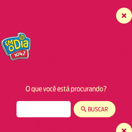
O que você está procurando?
S
BUSCAR
e
a
r