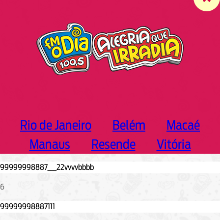
c
h
Rio de Janeiro
Belém
Macaé
Manaus
Resende
Vitória
6