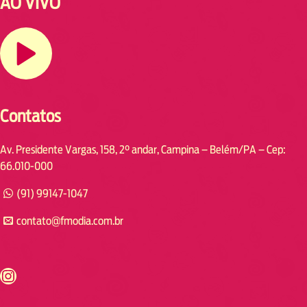
AO VIVO
Contatos
Av. Presidente Vargas, 158, 2° andar, Campina – Belém/PA – Cep:
66.010-000
(91) 99147-1047
contato@fmodia.com.br
s://www.instagram.com/fmodia.cabofrio/