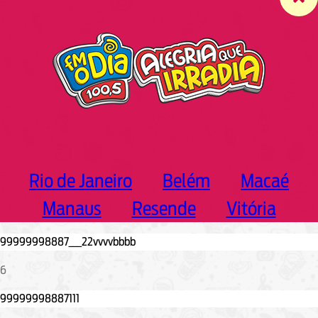
c
h
Rio de Janeiro
Belém
Macaé
Manaus
Resende
Vitória
6