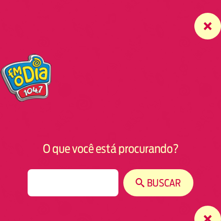
O que você está procurando?
S
BUSCAR
e
a
r