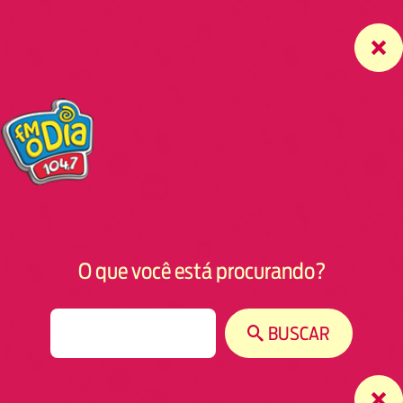
O que você está procurando?
S
BUSCAR
e
a
r