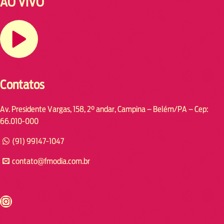
AO VIVO
Contatos
Av. Presidente Vargas, 158, 2° andar, Campina – Belém/PA – Cep:
66.010-000
(91) 99147-1047
contato@fmodia.com.br
s://www.instagram.com/fmodia.cabofrio/