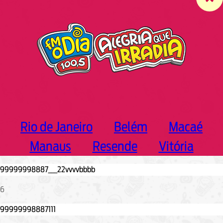
c
h
Rio de Janeiro
Belém
Macaé
Manaus
Resende
Vitória
6