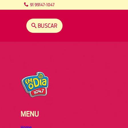
content
91 99147-1047
BUSCAR
MENU
Home