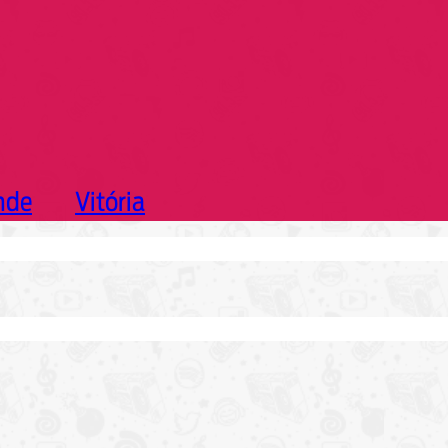
nde
Vitória