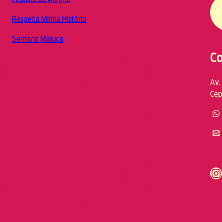
Respeita Minha História
Semana Maluca
Co
Av.
Cep
https://www.instagram.com/fmodia.cabofrio/