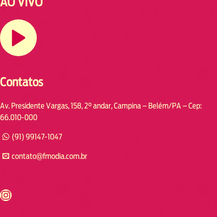
AO VIVO
Contatos
Av. Presidente Vargas, 158, 2° andar, Campina – Belém/PA – Cep:
66.010-000
(91) 99147-1047
contato@fmodia.com.br
s://www.instagram.com/fmodia.cabofrio/