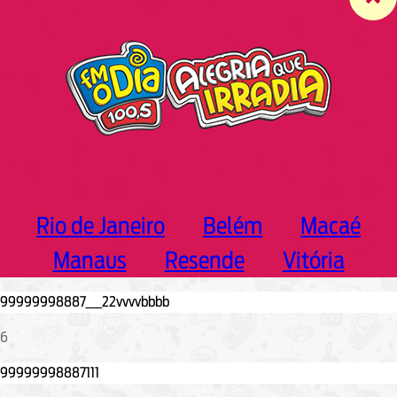
c
h
Rio de Janeiro
Belém
Macaé
Manaus
Resende
Vitória
6