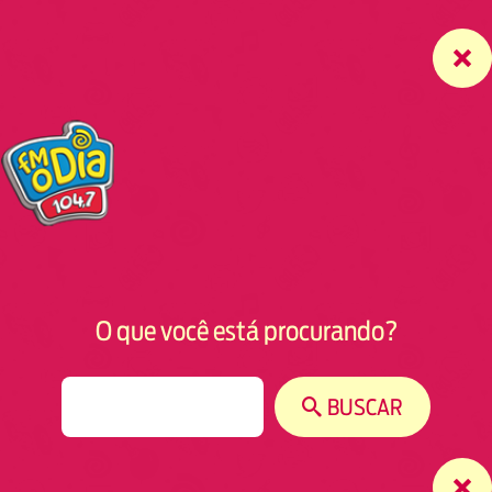
O que você está procurando?
S
BUSCAR
e
a
r